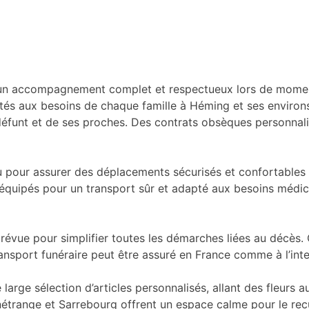
un accompagnement complet et respectueux lors de moments 
és aux besoins de chaque famille à Héming et ses environs
défunt et de ses proches. Des contrats obsèques personnal
nçu pour assurer des déplacements sécurisés et confortables
nt équipés pour un transport sûr et adapté aux besoins médi
révue pour simplifier toutes les démarches liées au décès.
ransport funéraire peut être assuré en France comme à l’inter
large sélection d’articles personnalisés, allant des fleurs 
nétrange et Sarrebourg offrent un espace calme pour le rec