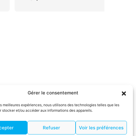
Gérer le consentement
s légales
Politique de confidentialité
Plan du site
les meilleures expériences, nous utilisons des technologies telles que les
 stocker et/ou accéder aux informations des appareils.
cepter
Refuser
Voir les préférences