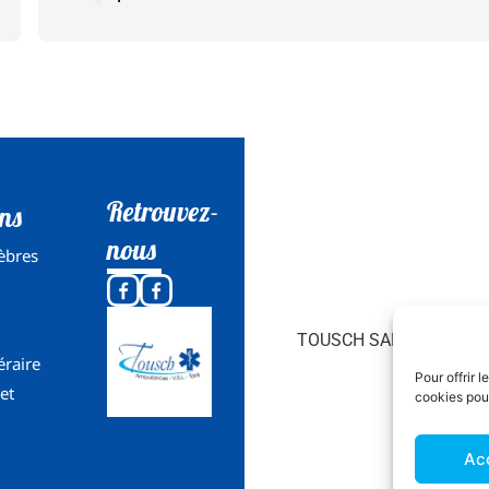
Retrouvez-
ons
nous
èbres
Mention
TOUSCH SARL
éraire
Pour offrir 
et
cookies pour
Ac