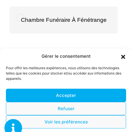
Chambre Funéraire À Fénétrange
Gérer le consentement
Menu
Pour offrir les meilleures expériences, nous utilisons des technologies
telles que les cookies pour stocker et/ou accéder aux informations des
Accueil
appareils.
Pompes Funèbres et
Chambre Funéraire
Accepter
Contrats Obsèques
TOUSCH SARL
Mentions légales
Magasin funéraire
Refuser
Politique de confidentialité
Ambulances et VSL
Plan du site
Voir les préférences
Contact