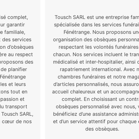
isé complet,
Tousch SARL est une entreprise fami
ur garantir
spécialisée dans les services funéra
e familiale,
Fénétrange. Nous proposons un
 des services
organisation des obsèques personna
tion d’obsèques
respectant les volontés funéraires
ère au respect
chacun. Nos services incluent le tra
 proposons des
médicalisé et inter-hospitalier, ainsi 
de planifier
rapatriement international. Avec 
 Fénétrange
chambres funéraires et notre mag
les et leurs
d’articles personnalisés, nous assur
tons tout en
accueil chaleureux et un accompag
passion et
complet. En choisissant un contr
du transport
obsèques personnalisé avec nous, 
z Tousch SARL,
bénéficiez d’une assistance administ
au cœur de nos
et d’un service attentif pour chaque
des obsèques.