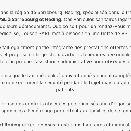
ns la région de Sarrebourg, Reding, spécialisée dans le tra
VSL à Sarrebourg et
Reding
. Ces véhicules sanitaires léger
e leurs déplacements. Que ce soit pour un rendez-vous médi
dicalisé, Tousch SARL met à disposition une flotte de VSL
 fait également partie intégrante des prestations offertes 
es et propose un large choix d’articles funéraires personnal
a perte d’un proche, l’assistance administrative pour obsèque
ce ainsi que le taxi médicalisé conventionné viennent complé
e non seulement la sécurité pendant le trajet mais garanti
patients.
 propose des contrats obsèques personnalisés afin d’organise
sponibles à Fénétrange permettent aux familles de se recuei
et
Reding
et ses diverses prestations funéraires et médical